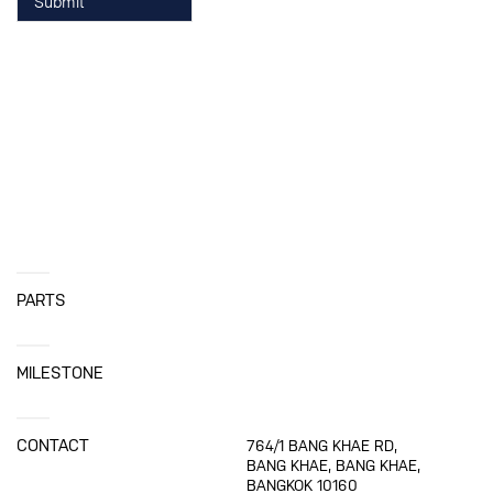
A25
PEDAL PAD
แป้นเหยียบ
A26
TRAILER
รถพ่วง
A27
DIAPHRAGM
จานหม้อลมเบรค
A28
SEAL GENERAL SECTION
ซีลในแกนกลางหม้อลมเบรค
A29
EXHAUST PIPE SUPPORT
ยางหิ้วท่อไอเสีย
A30
WATER PUMP SEAL
ยางอุดปั้มน้ำ
PARTS
A31
COUPLING FAN
ข้อต่อใบพัดลม
A32
TORQUE ROD BUSHING
MILESTONE
ลูกหมาก
A33
GENERAL CUSHION BUMPER
ยางรองทั่วไป
CONTACT
764/1 BANG KHAE RD,
BANG KHAE, BANG KHAE,
A34
FRONT / SIDE BUMPER HOOD
ยางรองฝากระโปรงหน้า / ข้าง
BANGKOK 10160