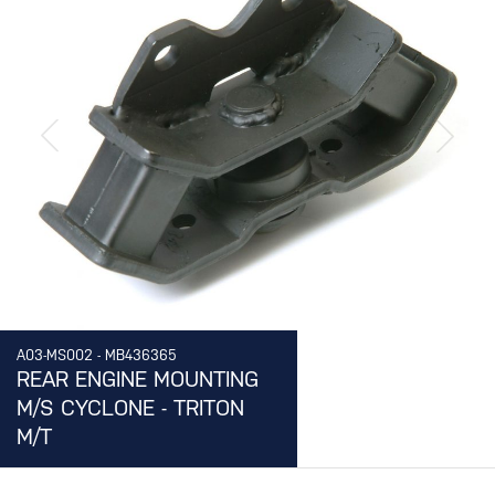
RUBBER FRONT
บู๊ชหูแหนบหน้า / ยางหูแหนบหน้า
A08
SPRING SILENT BLOCK REAR / SPRING SHACKLE
RUBBER REAR
บู๊ชหูแหนบหลัง / ยางหูแหนบหลัง
A09
STABILIZER SHAFT RUBBER
ยางกันโคลง
A10
STABILIZER SHAFT SCREW
แกนสกรูกันโคลง
A11
UPPER ARM BUSHING
บู๊ชปีกนกบน
A12
LOWER ARM BUSHING
บู๊ชปีกนกล่าง
A13
BRAKE ADJUSTER BOOT (SET) / (GEAR WHEEL)
A03-MS002 - MB436365
ยางยอยพวงมาลัย(พร้อมสลัก) / (จำปา+เฟือง)
REAR ENGINE MOUNTING
A14
COUPLING ASSY FLEXIBLE
M/S CYCLONE - TRITON
เฉพาะยางยอยพวงมาลัย
M/T
A15
UPPER SPRING BUMPER
ยางกันกระแทกปีกนกบน